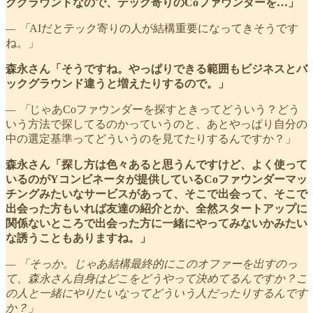
クグラウンドなので、テック寄りのCoファウンダーを…」
— 「
AIだとテック寄りの人が結構重要になってきそうです
ね。」
森永さん「そうですね。やっぱりできる範囲もビジネスとバ
ックグラウンド違うと増えたりするので。」
— 「
じゃあCoファウンダーを探すときってどういう？どう
いう方法で探してるのかっていうのと、あとやっぱり自分の
中の選定基準ってどういうのを見てたりするんですか？」
森永さん「探し方は色々あると思うんですけど、よく使って
いるのがYコンビネータが提供しているCoファウンダーマッ
チングみたいなサービスがあって、そこで出会って、そこで
出会った方もいれば友達の紹介とか、全然スタートアップに
関係ないところで出会った方に一緒にやってみないかみたい
な誘うこともありますね。」
— 「そっか。じゃあ結構最終的にこのオファーを出すのっ
て、森永さん自身はどこをどうやって決めてるんですか？こ
の人と一緒にやりたいなってどういう人だったりするんです
か？」