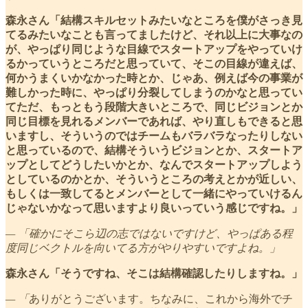
森永さん「結構スキルセットみたいなところを僕がさっき見
てるみたいなことも言ってましたけど、それ以上に大事なの
が、やっぱり同じような目線でスタートアップをやっていけ
るかっていうところだと思っていて、そこの目線が違えば、
何かうまくいかなかった時とか、じゃあ、例えば今の事業が
難しかった時に、やっぱり分裂してしまうのかなと思ってい
てただ、もっともう段階大きいところで、同じビジョンとか
同じ目標を見れるメンバーであれば、やり直しもできると思
いますし、そういうのではチームもバラバラなったりしない
と思っているので、結構そういうビジョンとか、スタートア
ップとしてどうしたいかとか、なんでスタートアップしよう
としているのかとか、そういうところの考えとかが近しい、
もしくは一致してるとメンバーとして一緒にやっていけるん
じゃないかなって思いますより良いっていう感じですね。」
— 「確かにそこら辺の志ではないですけど、やっぱある程
度同じベクトルを向いてる方がやりやすいですよね。」
森永さん「そうですね、そこは結構確認したりしますね。」
— 「
ありがとうございます。ちなみに、これから海外でチ