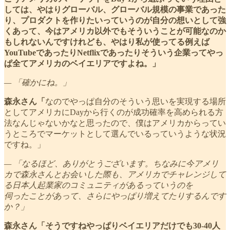
しては、やはりグローバル、グローバル規模の事業であった
り、プロダクトを作りたいっていうのが自分の想いとして強
くあって、今はアメリカ以外でもそういうことが可能なのか
もしれないんですけれども、やはり私が使ってる例えば
YouTubeであったりNetflixであったりそういう企業ってやっ
ぱ全てアメリカのベイエリアですよね。」
— 「確かにね。」
森永さん「
なのでやっぱ自分のそういう思いを実現する場所
としてアメリカにDayから行くのが成功確率を高められる方
法なんじゃないかなと思ったので、僕はアメリカからってい
うところでマーケットとして選んでいるっていうような状況
ですね。」
— 「なるほど、ありがとうございます。ちなみに今アメリ
カで森永さんとお会いした際も、アメリカでチャレンジして
る日本人起業家のコミュニティがあるっていうのを
伺ったことがあって、さらにやっぱり増えてたりするんです
か？」
森永さん「そうですねやっぱりベイエリアだけでも30-40人