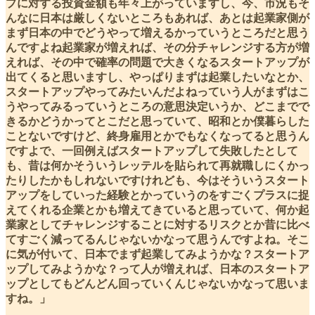
プに対する投資金額も年々上がっていますし、今、市況もそ
んなに日本は厳しくないところもあれば、あとは起業家側が
まず日本の中でどうやって増えるかっていうところだと思う
んですよね起業家が増えれば、その分チャレンジする方が増
えれば、その中で確率の問題で大きくなるスタートアップが
出てくると思いますし、やっぱりまずは起業したいなとか、
スタートアップやってみたいんだよねっていう人がまずはこ
うやってみるっていうところの意思決定いうか、どこまでで
きるかどうかってとこだと思っていて、昭和とか僕暮らした
ことないですけど、終身雇用とかでもなくなってると思うん
ですよで、一回例えばスタートアップして失敗したとして
も、昔は何かそういうレッテルを貼られて再就職しにくかっ
たりしたかもしれないですけれども、今はそういうスタート
アップをしていった経験とかっていうのをすごくプラスに捉
えてくれる企業とかも増えてきていると思っていて、何か起
業家としてチャレンジすることに対するリスクとか昔に比べ
てすごく減ってるんじゃないかなって思うんですよね。そこ
に気が付いて、日本でまず起業してみようかな？スタートア
ップしてみようかな？って人が増えれば、日本のスタートア
ップとしてもどんどん回っていくんじゃないかなって思いま
すね。」