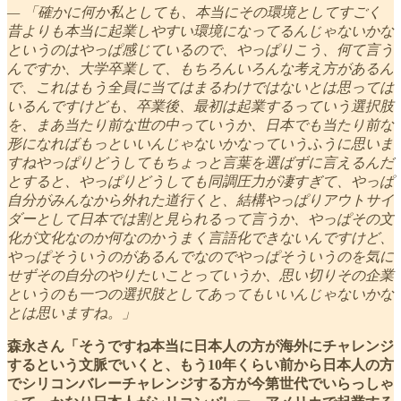
— 「確かに何か私としても、本当にその環境としてすごく
昔よりも本当に起業しやすい環境になってるんじゃないかな
というのはやっぱ感じているので、やっぱりこう、何て言う
んですか、大学卒業して、もちろんいろんな考え方があるん
で、これはもう全員に当てはまるわけではないとは思っては
いるんですけども、卒業後、最初は起業するっていう選択肢
を、まあ当たり前な世の中っていうか、日本でも当たり前な
形になればもっといいんじゃないかなっていうふうに思いま
すねやっぱりどうしてもちょっと言葉を選ばずに言えるんだ
とすると、やっぱりどうしても同調圧力が凄すぎて、やっぱ
自分がみんなから外れた道行くと、結構やっぱりアウトサイ
ダーとして日本では割と見られるって言うか、やっぱその文
化が文化なのか何なのかうまく言語化できないんですけど、
やっぱそういうのがあるんでなのでやっぱそういうのを気に
せずその自分のやりたいことっていうか、思い切りその企業
というのも一つの選択肢としてあってもいいんじゃないかな
とは思いますね。」
森永さん「そうですね本当に日本人の方が海外にチャレンジ
するという文脈でいくと、もう10年くらい前から日本人の方
でシリコンバレーチャレンジする方が今第世代でいらっしゃ