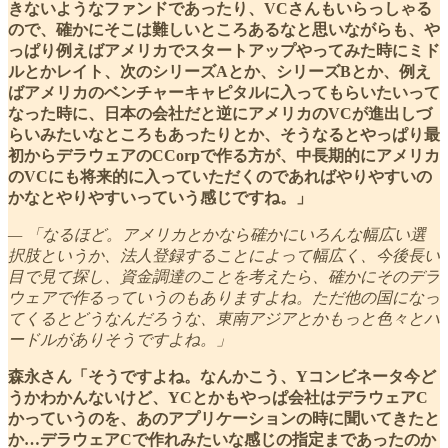
きないようなファンドであったり、VCさんもいらっしゃる
ので、確かにそこは難しいところあるなと思いながらも、や
っぱり例えばアメリカでスタートアップやってみた時にミド
ルとかレイト、次のシリーズAとか、シリーズBとか、例え
ばアメリカのベンチャーキャピタルに入ってもらいたいって
なった時に、日本の会社だと逆にアメリカのVCが進出しづ
らいみたいなところもあったりとか、そうなるとやっぱり最
初からデラウェアのCCorpで作る方が、中長期的にアメリカ
のVCにも将来的に入っていただくのであればやりやすいの
かなとやりやすいっていう感じですね。」
— 「なるほど。アメリカとかなら確かにいろんな幅広い選
択肢というか、法人登録することによって幅広く、今後長い
目で見て探し、資金調達のことを考えたら、確かにそのデラ
ウェアで作るっていうのもありますよね。ただ他の国になっ
てくるとどうなんだろうな、東南アジアとかもっと色々とハ
ードルがありそうですよね。」
森永さん「そうですよね。なんかこう、Yコンビネータ今ど
うかわかんないけど、YCとかもやっぱ会社はデラウェアC
かっていうのを、あのアプリケーションの時に聞いてきたと
か…デラウェアCで作れみたいな感じの指定まであったのか