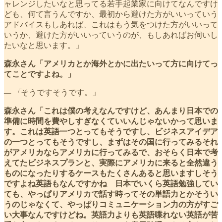
ャレンジしたいなと思ってる若手起業家に向けてなんですけ
ども、何て言うんですか、最初から避けた方がいいっていう
アドバイスもしあれば、これはもう気をつけた方がいいって
いうか、避けた方がいいっていうのが、もしあればお伺いし
たいなと思います。」
森永さん「アメリカとか海外とかに出たいって方に向けてっ
てことですよね。」
— 「
そうですそうです。」
森永さん「これは僕の考えなんですけど、あんまり日本での
準備に時間を費やしすぎなくていいんじゃないかって思いま
す。これは英語一つとってもそうですし、ビジネスアイデア
の一つとってもそうですし、まずはその国に行ってみるそれ
がアメリカならアメリカに行ってみるで、おそらく日本で考
えてたビジネスプランと、実際にアメリカに来ると全然違う
ものになったりするケースもたくさんあると思いますしそう
ですよね英語もなんですかね 日本でいくら英語勉強してい
ても、やっぱりアメリカで話す時ってその単語力とかそうい
うのじゃなくて、やっぱりコミュニケーション力の方がすご
い大事なんですけどね。英語力よりも英語喋れない英語が苦