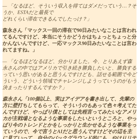
— 「なるほど、そういう収入を得てはダメだっていう…？そ
うか、ESTAだと最長で
どれくらい滞在できるんでしたっけ？」
森永さん「マックス一回の滞在で90日みたいなことは言われ
てるんですけど、本当にそうかどうかはちょっとちょっと分
かんないんですけど、一応マックス90日みたいなことは言わ
れてますね。」
— 「なるほどなるほど、分かりました。今、とりあえず森
永さんの中ではアメリカで引き続き勝負したいと、勝負する
っていう思いがあると思うんですけども、話せる範囲で今ど
ういう、どういう領域でチャレンジしようっていうのがもう
決まったりするんですか？」
森永さん「100個以上、実はアイデアを書き出して、先輩の
方に壁打ちしてもらって、そういうのもあって色々考えてた
んですけど、やっぱり僕としては先程言ってみたいなアメリ
カが主戦場となるような事業をしたいというところと、やっ
ぱり今のトレンドとかをしっかりと生かせるような事業をっ
ていうので、今で言うとAIだと思うんですけどその辺を主
に見ていって、自分のバックグラウンド的にも、やはりリテ