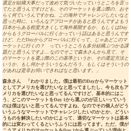
選定が結構大事だって改めて気づいたっていうところを言っ
てたと思うんですけども、そのマーケットを選ぶ際の、おそ
らく何ていうんですかね、この海外でチャレンジしたいなと
思った時に、いろんなアプローチがあると思うんですよもう
日本からある程度大きくして海外展開するか、もしくはDay
からもうグローバルに行くかっていう話はあると思うんです
けど、ただDayからグローバルに行くって、じゃあどこのマ
ーケットに行くの？ っていうところも多分結構ぶつかる課
題だと思うんですよ… なのでそこで森永さんから見て、そ
のマーケットを選ぶ際のこの基準というか、その選定方法と
いうか、もし何かそういうなんだろう、もしくはそういうの
があれば是非お伺いできればなと思います。」
森永さん 「わかりました。僕は最初のDayからマーケット
としてアメリカを選びたいなと思ってましたし、今も次もア
メリカを選びたいなと思ってるんですけど、基本的にはこ
う、どこのマーケットをDay 1から選ぶのが正しいっていう
のは僕はないと思ってるんですよね、なのでその個人がどう
いうふうなマーケットでチャレンジしたいのかとか、どうい
うものを解決したいのかによって、適切なマーケットは基本
的には変わってくるというふうには思ってます。ただ、僕が
こうアメリカのマーケットをDay 1から選ぶっていう理由と