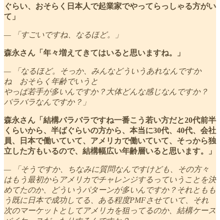
ぐらい、おそらく日本人で起業家でやってらっしゃる方がい
て」
— 「すごいですね、なるほど。」
森永さん「年々増えてきてはいると思いますね。」
— 「なるほど。そっか、みんなどういうあれなんですか
ね おそらく年齢でいうと
やっぱ若手が多いんですか？大体どんな感じなんですか？
バラバラなんですか？」
森永さん「結構バラバラですね一番こう若い方だと20代前半
くらいから、半ばぐらいの方から、本当に30代、40代、会社
員、日本で働いていて、アメリカで働いていて、そっから独
立した方もいるので、結構幅広い年齢層いると思います。」
— 「そうですか、ちなみに質問なんですけども、その方々
はもう最初からアメリカでチャレンジするっていうことを決
めてたのか、どういうパターンが多いんですか？それともも
う既に日本で成功してる、ある程度PMFさせていて、それ
次のマーケットとしてアメリカを狙ってるのか、結構ケース