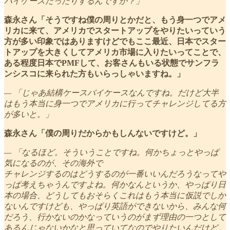
バイケースだったりするんですか？」
森永さん「そうですね僕の周りとかだと、もう身一つでアメ
リカに来て、アメリカでスタートアップをやりたいっていう
方が多い印象ではありますけどでもここ最近、日本でスター
トアップを大きくしてアメリカ市場に入りたいってことで、
ある程度日本でPMFして、お客さんもいる状態でサンフラ
ンシスコに来られた方もいらっしゃいますね。」
— 「じゃあ結構ケースバイケースなんですね。だけど大半
はもう本当に身一つでアメリカに行ってチャレンジしてる方
が多いと。」
森永さん「僕の周りだからかもしんないですけど。」
— 「なるほど。そういうことですね。何かちょっとやっぱ
気になるのが、その海外で
チャレンジするのはどうするのが一番いいんだろうなってや
っぱ考えちゃうんですよね。何かなんというか、やっぱり日
本の場合、どうしてもおそらくこれはもう本当に仮説でしか
ないんですけども、やっぱり英語ができないから、みんな何
だろう、行かないのかなっていうのがまず理由の一つとして
あるんじゃないかなと思っていてなのでやりたいんだけど、