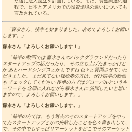
た後に法人設立を計画している。また、資金調達の過
程で、日本とアメリカでの投資環境の違いについても
言及されている。
—「森永さん、後半も始まりました。改めてよろしくお願い
します。」
森永さん「よろしくお願いします！」
— 「前半の動画では 森永さんのバックグラウンドだったり
スタートアップの話だったり、 その立ち上げたきっかけと
か あとハードシングスとかもですね 色々と質問させていた
だきました。 まだ見てない視聴者の方は、ぜひ前半の動画
も チェックしてください 後半の方ではグローバルというキ
ーワードを 念頭に入れながら森永さんに 質問したいと思い
ますので、よろしくお願いします。」
森永さん「よろしくお願いします。」
— 「前半の方では、もう過去のそのスタートアップをやっ
てたスタートアップとかの失敗したことを色々書き出して、
で、その中でもやっぱりマーケットをどこでそのマーケット