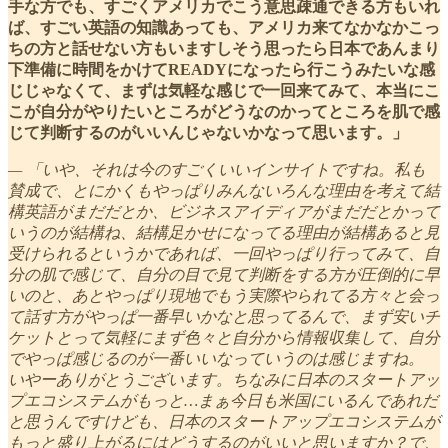
手な方でも、すごくアメリカでこう意思疎通できる方もいれ
ば、すごい英語の知識あっても、アメリカ来てなかなかこっ
ちの方と話せない方もいますしそう思ったら日本であんまり
下準備に時間をかけてREADYになったら行こうみたいな感
じじゃなくて、まずは気軽な感じで一回来てみて、本当にこ
こが自分がやりたいところがどうなのかってところを肌で感
じて判断するのがいいんじゃないかなって思います。」
— 「いや、それは今のすごくいいインサイトですね。私も
賛成で、とにかくもやっぱりみんないろんな理由を考えて結
構英語がまだだとか、ビジネスアイディアがまだだとかって
いうのが結構ね、結構足かせになってる理由が結構あると見
受けられるというかであれば、一回やっぱり行ってみて、自
分の肌で感じて、自分の目で見て判断をする方が圧倒的に早
いのと、あとやっぱり現地でもう実際やられてる方々と会っ
て話す方がやっぱ一番早いかなと思ってるんで、まず安いチ
ケットとって気軽にまず色々と自分から情報収集して、自分
でやっぱ感じるのが一番いいなっていうのは感じますね。
いやーありがとうございます。ちなみに日本のスタートアッ
プエコシステムがもっと…まぁ今日も米国にいるんであれだ
と思うんですけども、日本のスタートアップエコシステムが
もっと盛り上がるにはどうするのがいいと思いますか？で、