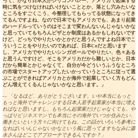
って、かなり日本人がシリコンバレー、アメリカで起業する
時に気をつけなければいけないこととか、落とし穴みたいな
ところをすごくこう、今整理してもらってる状態になってき
てるんですよね、なので日本でもアメリカでも、あまり起業
のハードルっていうのはそこまで変わんないんじゃないかな
と思っていてもちろんビザとか制度はあるかもしれないです
けど、どっちでやりたいかとかだと思うんですよね日本でこ
ういうことをやりたいのであれば、日本Coだと思います
し、アメリカでやりたいシンガポールでやりたい、色々ある
と思うんですけど、そこをアメリカだから難しいとか、日本
だから簡単とかじゃなくて、自分が今どういうふうなところ
の市場でスタートアップしたいかっていうところに従って選
ぶことができればアメリカとか海外で起業していく方もどん
どん増えてくるんじゃないかなと思います。」
— 「なるほど、ありがとうございます。いや本当にもっと
もっと海外でチャレンジする日本人若手起業家が本当に増え
ればなと思いますし、もちろん起業家だけじゃなくても、や
っぱりビジネスマンでも本当にその海外でいつか住みたい、
働きたいという方々に向けてもね、この話がいろいろ参考に
なればいいんじゃないかなという風に思ってますちなみに森
永さんはどこでアプローチできるんですか？」