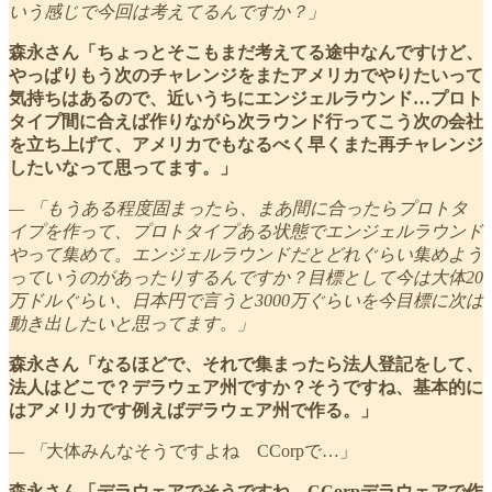
いう感じで今回は考えてるんですか？」
森永さん「ちょっとそこもまだ考えてる途中なんですけど、
やっぱりもう次のチャレンジをまたアメリカでやりたいって
気持ちはあるので、近いうちにエンジェルラウンド…プロト
タイプ間に合えば作りながら次ラウンド行ってこう次の会社
を立ち上げて、アメリカでもなるべく早くまた再チャレンジ
したいなって思ってます。」
— 「もうある程度固まったら、まあ間に合ったらプロトタ
イプを作って、プロトタイプある状態でエンジェルラウンド
やって集めて。エンジェルラウンドだとどれぐらい集めよう
っていうのがあったりするんですか？目標として今は大体20
万ドルぐらい、日本円で言うと3000万ぐらいを今目標に次は
動き出したいと思ってます。」
森永さん「なるほどで、それで集まったら法人登記をして、
法人はどこで？デラウェア州ですか？そうですね、基本的に
はアメリカです例えばデラウェア州で作る。」
— 「
大体みんなそうですよね CCorpで…」
森永さん「デラウェアでそうですね CCorpデラウェアで作