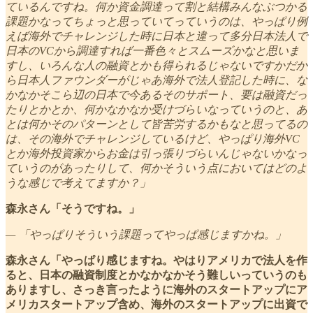
ているんですね。何か資金調達って割と結構みんなぶつかる
課題かなってちょっと思っていてっていうのは、やっぱり例
えば海外でチャレンジした時に日本と違って多分日本法人で
日本のVCから調達すれば一番色々とスムーズかなと思いま
すし、いろんな人の融資とかも得られるじゃないですかだか
ら日本人ファウンダーがじゃあ海外で法人登記した時に、な
かなかそこら辺の日本で今あるそのサポート、要は融資だっ
たりとかとか、何かなかなか受けづらいなっていうのと、あ
とは何かそのパターンとして皆苦労するかもなと思ってるの
は、その海外でチャレンジしているけど、やっぱり海外VC
とか海外投資家からお金は引っ張りづらいんじゃないかなっ
ていうのがあったりして、何かそういう点においてはどのよ
うな感じで考えてますか？」
森永さん「そうですね。」
— 「やっぱりそういう課題ってやっぱ感じますかね。」
森永さん「やっぱり感じますね。やはりアメリカで法人を作
ると、日本の融資制度とかなかなかそう難しいっていうのも
ありますし、さっき言ったように海外のスタートアップにア
メリカスタートアップ含め、海外のスタートアップに出資で