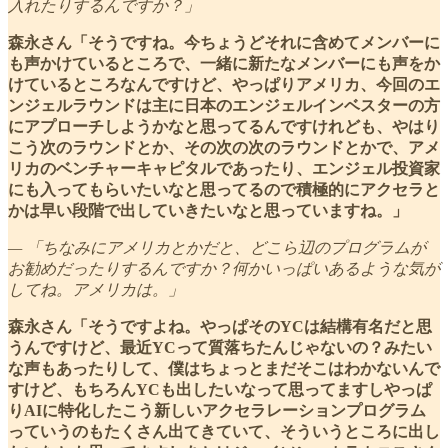
入れたりするんですか？」
森永さん「そうですね。今ちょうどそれに含めてメンバーに
も声かけているところで、一緒に新たなメンバーにも声をか
けているところなんですけど、やっぱりアメリカ、今回のエ
ンジェルラウンドは主に日本のエンジェルインベスターの方
にアプローチしようかなと思ってるんですけれども、やはり
こう次のラウンドとか、その次の次のラウンドとかで、アメ
リカのベンチャーキャピタルであったり、エンジェル投資家
にも入ってもらいたいなと思ってるので積極的にアクセラと
かは早い段階で出していきたいなと思っていますね。」
— 「ちなみにアメリカとかだと、どこら辺のプログラムが
お勧めだったりするんですか？何かいっぱいあるような気が
してね。アメリカは。」
森永さん「そうですよね。やっぱそのYCは結構有名だと思
うんですけど、最近YCって質落ちたんじゃないの？みたい
な声もあったりして、僕はちょっとまだそこはわかないんで
すけど、もちろんYCも出したいなって思ってますしやっぱ
りAIに特化したこう新しいアクセラレーションプログラム
っていうのもたくさん出てきていて、そういうところに出し