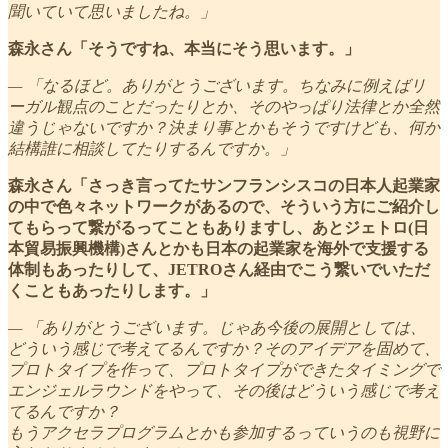
聞いていて思いましたね。」
森永さん「そうですね、本当にそう思います。」
— 「なるほど。ありがとうございます。ちなみに例えばリ
ーガル観点のことだったりとか、そのやっぱり法律とか全然
違うじゃないですか？決まり事とかもそうですけども、何か
結構誰に相談してたりするんですか。」
森永さん「さっき言ってたサンフランシスコの日本人起業家
の中で色々ネットワークがあるので、そういう方にご紹介し
てもらって繋がるってこともありますし、あとジェトロ(日
本貿易振興機構)さんとかも日本の起業家を海外で支援する
体制もあったりして、JETROさん経由でこう繋いでいただ
くこともあったりします。」
— 「ありがとうございます。じゃあ今後の展開としては、
どういう感じで考えてるんですか？そのアイデアを固めて、
プロトタイプを作って、プロトタイプができたタイミングで
エンジェルラウンドをやって、その後はどういう感じで考え
てるんですか？
もうアクセラプログラムとかも参加するっていうのも視野に