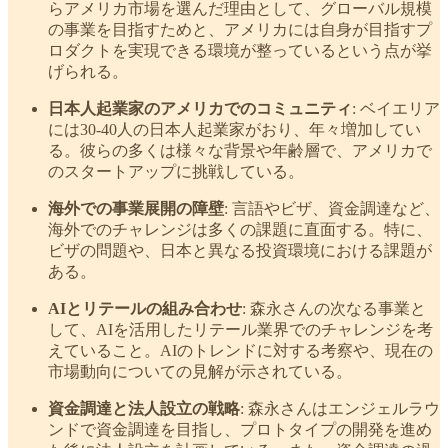
らアメリカ市場を選んだ理由として、グローバル規模
の事業を目指すためと、アメリカには自身が目指すプ
ロダクトを実現できる環境が整っているという点が挙
げられる。
日本人起業家のアメリカでのコミュニティ
: ベイエリア
には30-40人の日本人起業家がおり、年々増加してい
る。彼らの多くは様々な背景や年齢層で、アメリカで
のスタートアップに挑戦している。
海外での事業展開の障壁
: 言語やビザ、資金調達など、
海外でのチャレンジは多くの課題に直面する。特に、
ビザの問題や、日本と異なる投資環境における課題が
ある。
AIとリテールの組み合わせ
: 森永さんの次なる事業と
して、AIを活用したリテール業界でのチャレンジを考
えていること。AIのトレンドに対する考察や、現在の
市場動向についての見解が示されている。
資金調達と法人設立の戦略
: 森永さんはエンジェルラウ
ンドで資金調達を目指し、プロトタイプの開発を進め