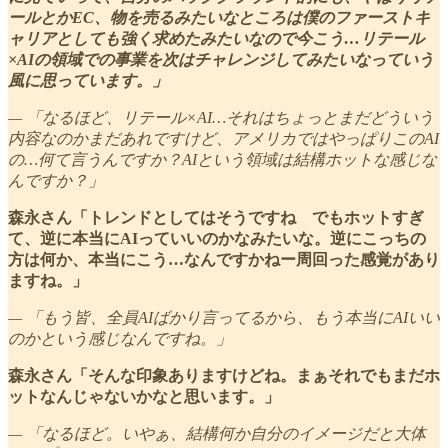
ールとかEC、物を売るみたいなところは僕のファーストキ
ャリアとしても強く求めたみたいなので今こう…リテール
×AIの領域での事業を次はチャレンジしてみたいなっていう
風に思っています。」
— 「なるほど、リテール×AI…それはちょっとまだどういう
内容なのかまだあれですけど、アメリカではやっぱりこのAI
の…何て言うんですか？AIという領域は結構ホットな感じな
んですか？」
森永さん「トレンドとしてはそうですね でもホットすぎ
て、逆に本当にAIっていいのかなみたいな。逆にこっちの
方は何か、本当にこう…なんですかねー周回った感覚があり
ますね。」
— 「もう皆、全員AIばかり言ってるから、もう本当にAIいい
のかという感じなんですね。」
森永さん「そんな印象ありますけどね。まぁそれでもまだホ
ットなんじゃないかなと思います。」
— 「なるほど。いやぁ、結構何か自分のイメージだと大体