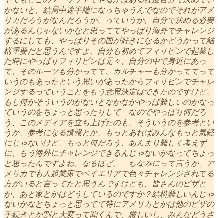
かないと、結局中途半端になっちゃうんでなのでそれがアメ
リカだろうがなんだろうが、っていうか、自分で決める必要
があるんじゃないかなと思っててやっぱり海外でチャレンジ
するにしても、やっぱりその国が好きになるかどうかって結
構重要だと思うんですよ。自分も初めてフィリピンで起業し
た時にやっぱりフィリピンは元々、自分の中で身近にあっ
て、そのルーツも分かってて、カルチャーも分かっててって
いうのもあったという思いがあったからフィリピンでチャレ
ンジするっていうことをもう意思決定はできたのですけど、
もし何かそういうのがないとなかなかやっぱ難しいのかなっ
ていうのをちょっと思ったりして なのでやっぱり何だろ
う、このメディアを立ち上げたのも、そういうのを参考とい
うか、参考になる情報とか、もっとあればみんなもっと気軽
にじゃないけど、もっと何だろう、あんまり難しく考えず
に、もう海外にチャレンジできるんじゃないかなってちょっ
と思ったんですよね。なるほど。 ちなみにって言うか、ア
メリカでも人起業家でベイエリアで色々チャレンジされてる
方がいると言ってたと思うんですけども、皆さんのビザと
か、あと家とかはどうしているのですか？結構難しいんじゃ
ないかなとちょっと思ってて特にアメリカとかは他のビザの
手続きとか割と大変って聞くんで、厳しいし、みんなどうさ