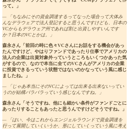
って。」
— 「ちなみにその資金調達するってなった場合って大体み
んなデラウェアで法人登記すると思うんですけども、日本の
VCからもデラウェア州であれば割と出資しやすいんです
か？日本のVCとかは。」
森永さん「前回の時に色々VCさんにお話をする機会があっ
たんですけど、やはりファンドであったり仕事でアメリカの
法人の企業は出資対象外っていうところもいくつかあった気
がするので、なので本当に全てのVCさんがアメリカの企業
に投資できるっていう状態ではないのかなっていう風に感じ
ましたね。」
— 「じゃあ本当にそのVCによっては出来る出来ないってい
うのが結構バラバラっていう感じなんですね。」
森永さん「そうですね、他にも細かい条件がファンドごとに
あったりすることもあったと思うんですけどそうですね。」
— 「はい、今はこれからエンジェルラウンドで資金調達を
行って展開していくいうか、形にしていくっていう風に考え