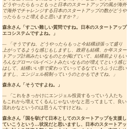
どうやったらもっともっと日本のスタートアップの風が海外
で海外でチャレンジする日本のスタートアップの数がどうや
ったらもっと増えると思いますか？」
森永さん「すごい難しい質問ですね。日本のスタートアップ
エコシステムですよね。」
— 「そうですね、どうやったらもっと今結構頑張って盛り
上がってるような感じもしますし、政府も結構、か年スター
トアップ計画みたいなものとか掲げていて、結構前よりもい
ろんなグローバルイベントみたいなものが増えてという感じ
はして、結構いい形で変わっていってるなていうふうに思い
ますし、エンジェル税制っていうのとかもできてね。」
森永さん「そうですよね。」
— 「
これをきっかけにエンジェル投資するっていう人たち
もこれから増えてくるんじゃないかなと思ってまして、良い
流れかなというのは思うんですけどね。」
森永さん「国を挙げて日本としてのスタートアップを支援し
ていこうという…状況だと思いますし、日本のスタートアッ