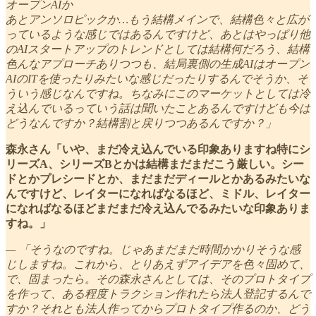
オープンAIか
あとアンソロピックか…もう結構メインで、結構色々と広が
っているような感じではあるんですけど、あとはやっぱり他
のAIスタートアップのトレンドとしては結構何だろう、結構
色んなアプローチありつつも、結局裏側の生成AIはオープン
AIのITを使ったりみたいな感じだったりするんでそうか、そ
ういう感じなんですね。ちなみにこのマーケットとしては冷
え込んでいるっていう話は聞いたことあるんですけども今は
どうなんですか？結構割と戻りつつあるんですか？」
森永さん「いや、まだ冷え込んでいる印象ありますね特にシ
リーズA、シリーズBとかは結構まだまだこう厳しい。シー
ドとかプレシードとか、まだまだディールとかあるみたいな
んですけど、レイターになればなるほど、ミドル、レイター
になればなるほどまだまだ冷え込んでるみたいな印象ありま
すね。」
— 「そうなのですね。じゃあまだまだ時間かかりそうな感
じしますね。これから、とりあえずアイデアを色々固めて、
で、固まったら。その森永さんとしては、そのプロトタイプ
を作って、ある程度トラクション作れたら法人登記するんで
すか？それとも法人作ってからプロトタイプ作るのか、どう