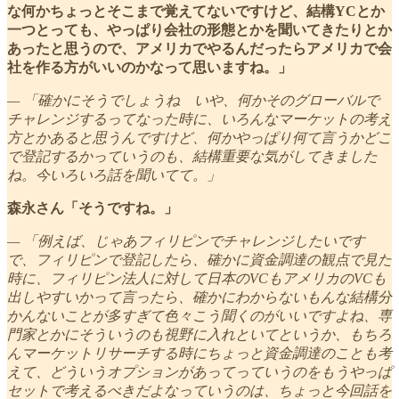
な何かちょっとそこまで覚えてないですけど、結構YCとか
一つとっても、やっぱり会社の形態とかを聞いてきたりとか
あったと思うので、アメリカでやるんだったらアメリカで会
社を作る方がいいのかなって思いますね。」
— 「確かにそうでしょうね いや、何かそのグローバルで
チャレンジするってなった時に、いろんなマーケットの考え
方とかあると思うんですけど、何かやっぱり何て言うかどこ
で登記するかっていうのも、結構重要な気がしてきました
ね。今いろいろ話を聞いてて。」
森永さん「そうですね。」
— 「例えば、じゃあフィリピンでチャレンジしたいです
で、フィリピンで登記したら、確かに資金調達の観点で見た
時に、フィリピン法人に対して日本のVCもアメリカのVCも
出しやすいかって言ったら、確かにわからないもんな結構分
かんないことが多すぎて色々こう聞くのがいいですよね、専
門家とかにそういうのも視野に入れといてというか、もちろ
んマーケットリサーチする時にちょっと資金調達のことも考
えて、どういうオプションがあってっていうのをもうやっぱ
セットで考えるべきだよなっていうのは、ちょっと今回話を