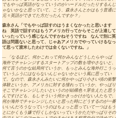
でもやっぱ英語がなっていうのがハードルだったりするんじ
ゃないかなと思っていて。こう、森永さんとかはもう普通に
元々英語ができてた方だったんですか？」
森永さん「でもやっぱ話すのはうまくなかったと思います
ね 英語で話すのはもうアメリカ行ってからそこが上達して
いったっていう感じなんですかねそうですね なんで別に英
語は問題ないと思って、じゃあアメリカでやっていけるなっ
て思って渡米したわけでは全くないですね。」
— 「なるほど。何かこれって何かみんなどうしたらやっぱ
海外でチャレンジするスタートアップの数を増やさないと、
何て言うのかな結局何ていうか、もっとみんな海外行こうっ
ていうふうにはならないんじゃないかという風に思ってい
て。なので、森永さんみたいに何かやっぱり小さい頃の衝撃
体験というか、アメリカに対する憧れっていうか、やっぱり
そこでチャレンジしたいというのが結構色々芽生えたと思う
んですけども、もしそういう何かきっかけがない人たちで、
何か海外でチャレンジしたいと思った時にどうするのが一番
いいんだろうなっていうのはちょっと思っていて一つはもう
とにかくもう嫌で行くしかないっていうかただやっぱりその
中でもどこのマーケットでやるかはある程度自分で決めてい